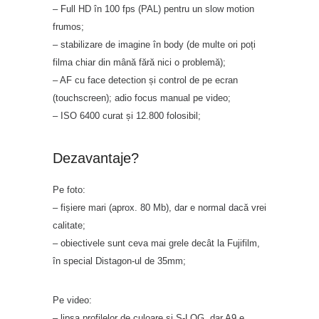
– Full HD în 100 fps (PAL) pentru un slow motion
frumos;
– stabilizare de imagine în body (de multe ori poți
filma chiar din mână fără nici o problemă);
– AF cu face detection și control de pe ecran
(touchscreen); adio focus manual pe video;
– ISO 6400 curat și 12.800 folosibil;
Dezavantaje?
Pe foto:
– fișiere mari (aprox. 80 Mb), dar e normal dacă vrei
calitate;
– obiectivele sunt ceva mai grele decât la Fujifilm,
în special Distagon-ul de 35mm;
Pe video:
– lipsa profilelor de culoare și S-LOG, dar A9 e