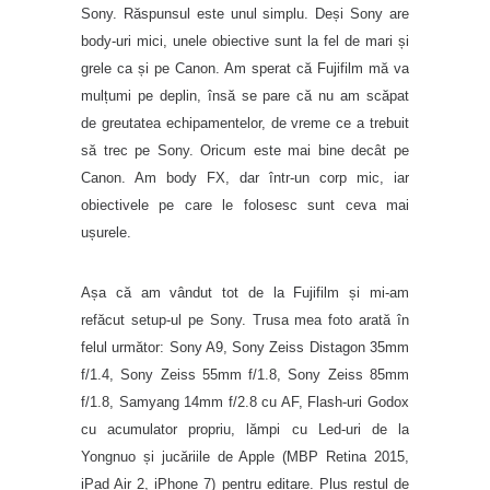
Sony. Răspunsul este unul simplu. Deși Sony are
body-uri mici, unele obiective sunt la fel de mari și
grele ca și pe Canon. Am sperat că Fujifilm mă va
mulțumi pe deplin, însă se pare că nu am scăpat
de greutatea echipamentelor, de vreme ce a trebuit
să trec pe Sony. Oricum este mai bine decât pe
Canon. Am body FX, dar într-un corp mic, iar
obiectivele pe care le folosesc sunt ceva mai
ușurele.
Așa că am vândut tot de la Fujifilm și mi-am
refăcut setup-ul pe Sony. Trusa mea foto arată în
felul următor: Sony A9, Sony Zeiss Distagon 35mm
f/1.4, Sony Zeiss 55mm f/1.8, Sony Zeiss 85mm
f/1.8, Samyang 14mm f/2.8 cu AF, Flash-uri Godox
cu acumulator propriu, lămpi cu Led-uri de la
Yongnuo și jucăriile de Apple (MBP Retina 2015,
iPad Air 2, iPhone 7) pentru editare. Plus restul de