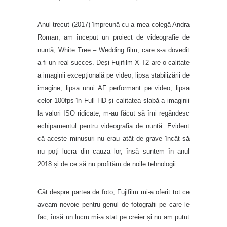
Anul trecut (2017) împreună cu a mea colegă Andra
Roman, am început un proiect de videografie de
nuntă, White Tree – Wedding film, care s-a dovedit
a fi un real succes. Deși Fujifilm X-T2 are o calitate
a imaginii excepțională pe video, lipsa stabilizării de
imagine, lipsa unui AF performant pe video, lipsa
celor 100fps în Full HD și calitatea slabă a imaginii
la valori ISO ridicate, m-au făcut să îmi regândesc
echipamentul pentru videografia de nuntă. Evident
că aceste minusuri nu erau atât de grave încât să
nu poți lucra din cauza lor, însă suntem în anul
2018 și de ce să nu profităm de noile tehnologii.
Cât despre partea de foto, Fujifilm mi-a oferit tot ce
aveam nevoie pentru genul de fotografii pe care le
fac, însă un lucru mi-a stat pe creier și nu am putut