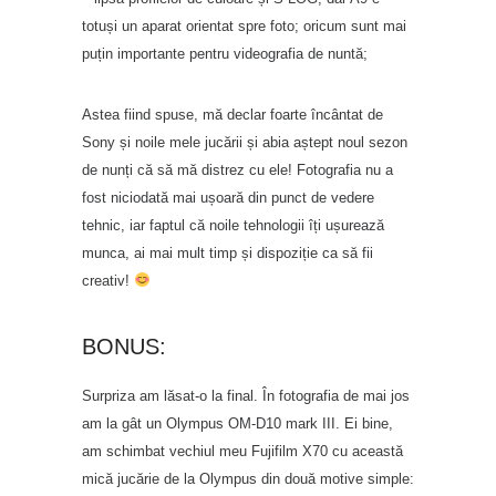
totuși un aparat orientat spre foto; oricum sunt mai
puțin importante pentru videografia de nuntă;
Astea fiind spuse, mă declar foarte încântat de
Sony și noile mele jucării și abia aștept noul sezon
de nunți că să mă distrez cu ele! Fotografia nu a
fost niciodată mai ușoară din punct de vedere
tehnic, iar faptul că noile tehnologii îți ușurează
munca, ai mai mult timp și dispoziție ca să fii
creativ!
BONUS:
Surpriza am lăsat-o la final. În fotografia de mai jos
am la gât un Olympus OM-D10 mark III. Ei bine,
am schimbat vechiul meu Fujifilm X70 cu această
mică jucărie de la Olympus din două motive simple: