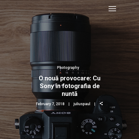
Photography
O nouă provocare: Cu
Sony în fotografia de
nuntă
February 7, 2018
juliuspaul