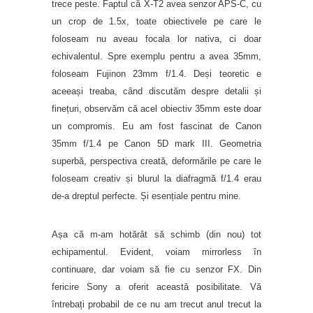
trece peste. Faptul că X-T2 avea senzor APS-C, cu
un crop de 1.5x, toate obiectivele pe care le
foloseam nu aveau focala lor nativa, ci doar
echivalentul. Spre exemplu pentru a avea 35mm,
foloseam Fujinon 23mm f/1.4. Deși teoretic e
aceeași treaba, când discutăm despre detalii și
finețuri, observăm că acel obiectiv 35mm este doar
un compromis. Eu am fost fascinat de Canon
35mm f/1.4 pe Canon 5D mark III. Geometria
superbă, perspectiva creată, deformările pe care le
foloseam creativ și blurul la diafragmă f/1.4 erau
de-a dreptul perfecte. Și esențiale pentru mine.
Așa că m-am hotărât să schimb (din nou) tot
echipamentul. Evident, voiam mirrorless în
continuare, dar voiam să fie cu senzor FX. Din
fericire Sony a oferit această posibilitate. Vă
întrebați probabil de ce nu am trecut anul trecut la