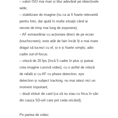
– valori ISO mai mari și blur adevărat pe obiectivele
wide;
– stabilizare de imagine (nu ca ar fi foarte relevantă
pentru foto, dar ajută în multe situații când ai
nevoie de timp mai lung de expunere);
– AF extraordinar cu acționare direct de pe ecran
(touchscreen); este atât de fain încât îți e mai mare
dragul să lucrezi cu el; și e și foarte simplu; adio
cadre out-of-focus;
– viteză de 20 fps (încă 5 cadre în plus și puteai
crea imagine cursivă video); cu o astfel de viteză
de rafală și cu AF cu phase detection, eye
detection și subject tracking, nu mai ratezi nici un
moment important;
– două sloturi de card (ca să nu stau cu frica în sân
din cauza SD-uril care pot ceda oricând);
Pe partea de video: