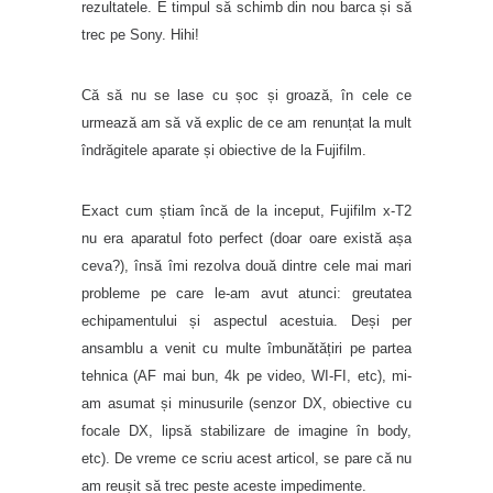
rezultatele. E timpul să schimb din nou barca și să
trec pe Sony. Hihi!
Că să nu se lase cu șoc și groază, în cele ce
urmează am să vă explic de ce am renunțat la mult
îndrăgitele aparate și obiective de la Fujifilm.
Exact cum știam încă de la inceput, Fujifilm x-T2
nu era aparatul foto perfect (doar oare există așa
ceva?), însă îmi rezolva două dintre cele mai mari
probleme pe care le-am avut atunci: greutatea
echipamentului și aspectul acestuia. Deși per
ansamblu a venit cu multe îmbunătățiri pe partea
tehnica (AF mai bun, 4k pe video, WI-FI, etc), mi-
am asumat și minusurile (senzor DX, obiective cu
focale DX, lipsă stabilizare de imagine în body,
etc). De vreme ce scriu acest articol, se pare că nu
am reușit să trec peste aceste impedimente.