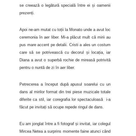
se creează o legătură specială între ei și oamenii
prezenți.
Apoi ne-am mutat cu toții la Monato unde a avut loc
ceremonia în aer liber. Mi-a plăcut mult că mirii au
pus mare accent pe detalii. Cristi a ales un costum
care să se potrivească cu decorul și locația, iar
Diana a avut o superbă rochie de mireasă potrivită
pentru o nuntă de zi în aer liber.
Petrecerea a început după apusul soarelui cu un
dans al mirilor format din trei piese muzicale totale
diferite ca stil, iar coregrafia lor spectaculoasă i-a
făcut pe invitați să ocupe repede ringul de dans.
Eu am jonglat între a fi fotograf și invitat, iar colegul
Mircea Netea a surprins momente faine atunci când