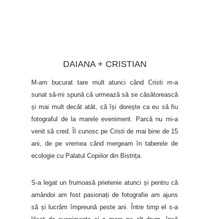
DAIANA + CRISTIAN
M-am bucurat tare mult atunci când Cristi m-a
sunat să-mi spună că urmează să se căsătorească
și mai mult decât atât, că își dorește ca eu să fiu
fotograful de la marele eveniment. Parcă nu mi-a
venit să cred. Îl cunosc pe Cristi de mai bine de 15
ani, de pe vremea când mergeam în taberele de
ecologie cu Palatul Copiilor din Bistrița.
S-a legat un frumoasă prietenie atunci și pentru că
amândoi am fost pasionați de fotografie am ajuns
să și lucrăm împreună peste ani. Între timp el s-a