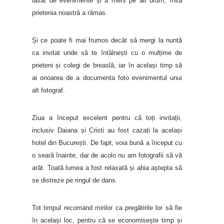
lăsat de evenimente și a mers pe alt drum, însă
prietenia noastră a rămas.
Și ce poate fi mai frumos decât să mergi la nuntă
ca invitat unde să te întâlnești cu o mulțime de
prieteni și colegi de breaslă, iar în același timp să
ai onoarea de a documenta foto evenimentul unui
alt fotograf.
Ziua a început excelent pentru că toți invitații,
inclusiv Daiana și Cristi au fost cazați la același
hotel din București. De fapt, voia bună a început cu
o seară înainte, dar de acolo nu am fotografii să vă
arăt. Toată lumea a fost relaxată și abia aștepta să
se distreze pe ringul de dans.
Tot timpul recomand mirilor ca pregătirile lor să fie
în același loc, pentru că se economisește timp și