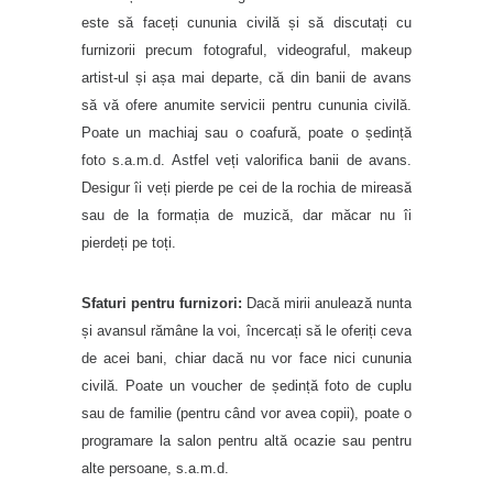
este să faceți cununia civilă și să discutați cu
furnizorii precum fotograful, videograful, makeup
artist-ul și așa mai departe, că din banii de avans
să vă ofere anumite servicii pentru cununia civilă.
Poate un machiaj sau o coafură, poate o ședință
foto s.a.m.d. Astfel veți valorifica banii de avans.
Desigur îi veți pierde pe cei de la rochia de mireasă
sau de la formația de muzică, dar măcar nu îi
pierdeți pe toți.
Sfaturi pentru furnizori:
Dacă mirii anulează nunta
și avansul rămâne la voi, încercați să le oferiți ceva
de acei bani, chiar dacă nu vor face nici cununia
civilă. Poate un voucher de ședință foto de cuplu
sau de familie (pentru când vor avea copii), poate o
programare la salon pentru altă ocazie sau pentru
alte persoane, s.a.m.d.