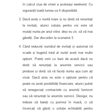
în calcul ziua de vineri a aceluiași weekend. Cu
siguranță toată lumea va fi disponibilă.
Dacă aveți o nuntă mare și nu doriți să renuntați
la invitați, atunci soluția pentru voi este să
mutați nunta pe anul viitor, deși eu zic să vă mai
gândiți. Dar discutăm la scenariul 3.
Când reduceți numărul de invitați și automat vă
scade și bugetul total al nunții aveți mai multe
opțiuni. Puteți veni cu bani de acasă dacă nu
doriți să renunțați la anumite servicii sau
produse și doriți să vă faceți nunta așa cum ați
visat. Dacă asta nu este o opțiune pentru că
poate nu aveți posibilități financiare, atunci puteți
să renegociați contractele cu anumiți furnizori
sau să renuntați la anumite servicii. Desigur, nu
trebuie să bateți cu pumnul în masă, ci să
încercați să găsiți o soluție echitabilă pentru