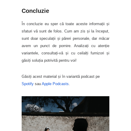
Concluzie
În concluzie eu sper că toate aceste informații și
sfaturi vă sunt de folos. Cum am zis și la început,
sunt doar speculații și păreri personale, dar măcar
avem un punct de pornire. Analizați cu atenție
variantele, consultați-vă și cu ceilalți furnizori și
găsiți soluția potrivită pentru voi!
Găsiți acest material și în variantă podcast pe
Spotify
sau
Apple Podcasts
.