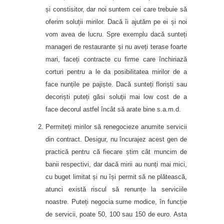
și constisitor, dar noi suntem cei care trebuie să
oferim soluții mirilor. Dacă îi ajutăm pe ei și noi
vom avea de lucru. Spre exemplu dacă sunteți
manageri de restaurante și nu aveți terase foarte
mari, faceți contracte cu firme care închiriază
corturi pentru a le da posibilitatea mirilor de a
face nunțile pe pajiște. Dacă sunteți floriști sau
decoriști puteți găsi soluții mai low cost de a
face decorul astfel încât să arate bine s.a.m.d.
Permiteți mirilor să renegocieze anumite servicii
din contract. Desigur, nu încurajez acest gen de
practică pentru că fiecare știm cât muncim de
banii respectivi, dar dacă mirii au nunți mai mici,
cu buget limitat și nu își permit să ne plătească,
atunci există riscul să renunțe la serviciile
noastre. Puteți negocia sume modice, în funcție
de servicii, poate 50, 100 sau 150 de euro. Asta