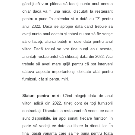
gândiți că v-ar plăcea să faceți nunta anul acesta
chiar dacă va fi una mică, discutați la restaurant
pentru a pune în calendar și o dată cu “?” pentru
anul 2022. Dacă se apropie data când trebuie să
aveți nunta anul acesta și totuși nu par să fie sanșe
să o faceți, atunci bateți în cuie data pentru anul
viitor. Dacă totuși se vor ține nunți anul acesta,
anuntați restaurantul că eliberați data din 2022. Aici
trebuie să aveți mare grijă pentru că pot interveni
câteva aspecte importante și delicate atât pentru
furnizori, cât și pentru miri.
Sfaturi pentru miri:
Când alegeți data de anul
viitor, adică din 2022, țineți cont de toți furnizorii
contractați. Discutați la restaurant să vedeți ce date
sunt disponibile, iar apoi sunați fiecare furnizori în
parte să vedeți ce date au libere la rândul lor. În
final găsiți varianta care să fie bună pentru toată