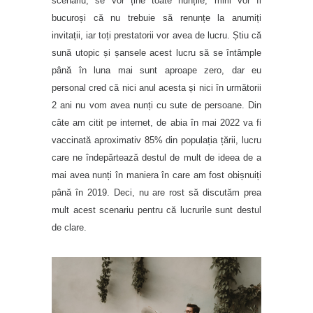
scenariu, se vor ține toate nunțile, mirii vor fi
bucuroși că nu trebuie să renunțe la anumiți
invitații, iar toți prestatorii vor avea de lucru. Știu că
sună utopic și șansele acest lucru să se întâmple
până în luna mai sunt aproape zero, dar eu
personal cred că nici anul acesta și nici în următorii
2 ani nu vom avea nunți cu sute de persoane. Din
câte am citit pe internet, de abia în mai 2022 va fi
vaccinată aproximativ 85% din populația țării, lucru
care ne îndepărtează destul de mult de ideea de a
mai avea nunți în maniera în care am fost obișnuiți
până în 2019. Deci, nu are rost să discutăm prea
mult acest scenariu pentru că lucrurile sunt destul
de clare.