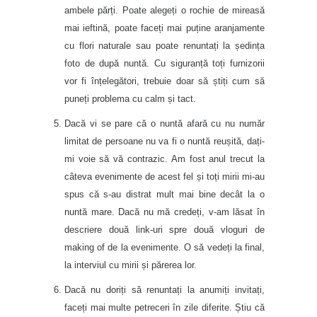
ambele părți. Poate alegeți o rochie de mireasă
mai ieftină, poate faceți mai puține aranjamente
cu flori naturale sau poate renuntați la ședința
foto de după nuntă. Cu siguranță toți furnizorii
vor fi înțelegători, trebuie doar să știți cum să
puneți problema cu calm și tact.
Dacă vi se pare că o nuntă afară cu nu număr
limitat de persoane nu va fi o nuntă reușită, dați-
mi voie să vă contrazic. Am fost anul trecut la
câteva evenimente de acest fel și toți mirii mi-au
spus că s-au distrat mult mai bine decât la o
nuntă mare. Dacă nu mă credeți, v-am lăsat în
descriere două link-uri spre două vloguri de
making of de la evenimente. O să vedeți la final,
la interviul cu mirii și părerea lor.
Dacă nu doriți să renuntați la anumiți invitați,
faceți mai multe petreceri în zile diferite. Știu că