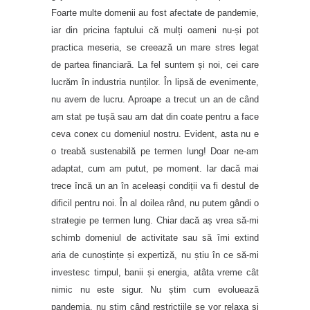
Foarte multe domenii au fost afectate de pandemie,
iar din pricina faptului că mulți oameni nu-și pot
practica meseria, se creează un mare stres legat
de partea financiară. La fel suntem și noi, cei care
lucrăm în industria nunților. În lipsă de evenimente,
nu avem de lucru. Aproape a trecut un an de când
am stat pe tușă sau am dat din coate pentru a face
ceva conex cu domeniul nostru. Evident, asta nu e
o treabă sustenabilă pe termen lung! Doar ne-am
adaptat, cum am putut, pe moment. Iar dacă mai
trece încă un an în aceleași condiții va fi destul de
dificil pentru noi. În al doilea rând, nu putem gândi o
strategie pe termen lung. Chiar dacă aș vrea să-mi
schimb domeniul de activitate sau să îmi extind
aria de cunoștințe și expertiză, nu știu în ce să-mi
investesc timpul, banii și energia, atâta vreme cât
nimic nu este sigur. Nu știm cum evoluează
pandemia, nu știm când restricțiile se vor relaxa și