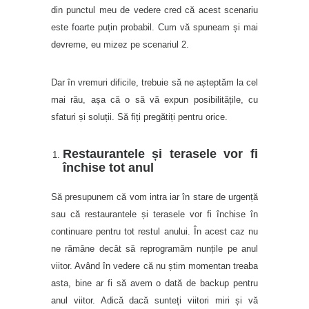
din punctul meu de vedere cred că acest scenariu
este foarte puțin probabil. Cum vă spuneam și mai
devreme, eu mizez pe scenariul 2.
Dar în vremuri dificile, trebuie să ne așteptăm la cel
mai rău, așa că o să vă expun posibilitățile, cu
sfaturi și soluții. Să fiți pregătiți pentru orice.
Restaurantele și terasele vor fi
închise tot anul
Să presupunem că vom intra iar în stare de urgență
sau că restaurantele și terasele vor fi închise în
continuare pentru tot restul anului. În acest caz nu
ne rămâne decât să reprogramăm nunțile pe anul
viitor. Având în vedere că nu știm momentan treaba
asta, bine ar fi să avem o dată de backup pentru
anul viitor. Adică dacă sunteți viitori miri și vă