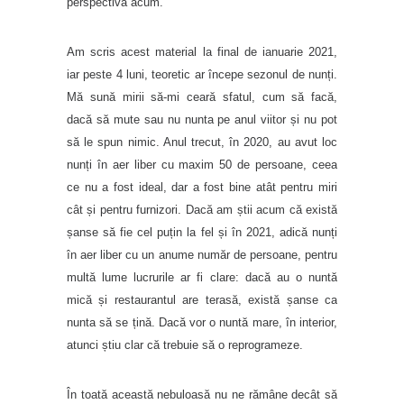
perspectivă acum.
Am scris acest material la final de ianuarie 2021,
iar peste 4 luni, teoretic ar începe sezonul de nunți.
Mă sună mirii să-mi ceară sfatul, cum să facă,
dacă să mute sau nu nunta pe anul viitor și nu pot
să le spun nimic. Anul trecut, în 2020, au avut loc
nunți în aer liber cu maxim 50 de persoane, ceea
ce nu a fost ideal, dar a fost bine atât pentru miri
cât și pentru furnizori. Dacă am știi acum că există
șanse să fie cel puțin la fel și în 2021, adică nunți
în aer liber cu un anume număr de persoane, pentru
multă lume lucrurile ar fi clare: dacă au o nuntă
mică și restaurantul are terasă, există șanse ca
nunta să se țină. Dacă vor o nuntă mare, în interior,
atunci știu clar că trebuie să o reprogrameze.
În toată această nebuloasă nu ne rămâne decât să