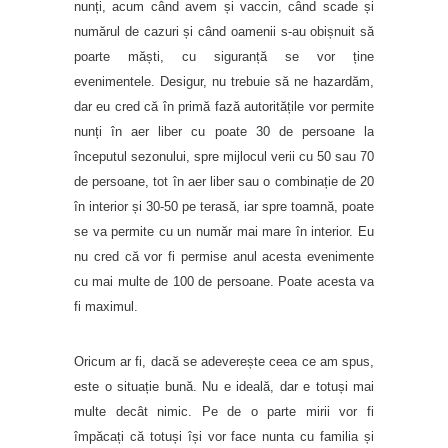
nunți, acum când avem și vaccin, când scade și
numărul de cazuri și când oamenii s-au obișnuit să
poarte măști, cu siguranță se vor ține
evenimentele. Desigur, nu trebuie să ne hazardăm,
dar eu cred că în primă fază autoritățile vor permite
nunți în aer liber cu poate 30 de persoane la
începutul sezonului, spre mijlocul verii cu 50 sau 70
de persoane, tot în aer liber sau o combinație de 20
în interior și 30-50 pe terasă, iar spre toamnă, poate
se va permite cu un număr mai mare în interior. Eu
nu cred că vor fi permise anul acesta evenimente
cu mai multe de 100 de persoane. Poate acesta va
fi maximul.
Oricum ar fi, dacă se adeverește ceea ce am spus,
este o situație bună. Nu e ideală, dar e totuși mai
multe decât nimic. Pe de o parte mirii vor fi
împăcați că totuși își vor face nunta cu familia și