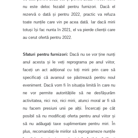
nu este deloc fezabil pentru furnizori. Dacă el
rezervă o dată și pentru 2022, practic va refuza
toate nunțile care vin pe acea dată. Iar dacă mirii
totuși își fac nunta în 2021, el va pierde clienții care
au cerut ofertă pentru 2022.
Sfaturi pentru furnizori:
Dacă nu se vor ține nunți
anul acesta și le veți reprograma pe anul viitor,
faceți un act adițional cu toți mirii prin care să
specificați că avansul se păstrează pentru noul
eveniment. Dacă vom fi în situația limită în care nu
ne vor permite autoritățiile să ne desfășurăm
activitatea, nici noi, nici mirii, atunci moral ar fi să
nu facem presiuni unii pe alții. Încercați pe cât
posibil să nu modificați oferta pentru anul viitor și
să nu adăugați taxe suplimentare pentru miri. În
plus, recomandați-le mirilor să reprogrameze nunțile