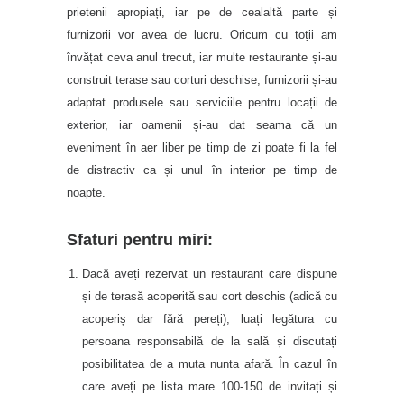
prietenii apropiați, iar pe de cealaltă parte și
furnizorii vor avea de lucru. Oricum cu toții am
învățat ceva anul trecut, iar multe restaurante și-au
construit terase sau corturi deschise, furnizorii și-au
adaptat produsele sau serviciile pentru locații de
exterior, iar oamenii și-au dat seama că un
eveniment în aer liber pe timp de zi poate fi la fel
de distractiv ca și unul în interior pe timp de
noapte.
Sfaturi pentru miri:
Dacă aveți rezervat un restaurant care dispune
și de terasă acoperită sau cort deschis (adică cu
acoperiș dar fără pereți), luați legătura cu
persoana responsabilă de la sală și discutați
posibilitatea de a muta nunta afară. În cazul în
care aveți pe lista mare 100-150 de invitați și