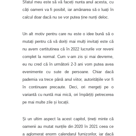
Sfatul meu este să vă faceți nunta anul acesta, cu
câți oameni va fi posibil, iar amânarea să o luați în
calcul doar dacă nu se vor putea ține nunți deloc.
Un alt motiv pentru care nu este o idee bună să o
mutați pentru că vă doriți mai mulți invitați este că
nu avem certitutinea că în 2022 lucrurile vor reveni
complet la normal. Cum v-am zis și mai devreme,
eu nu cred că în următorii 2-3 ani vom putea avea
evenimente cu sute de persoane. Chiar dacă
pademia va trece până anul viitor, autoritățiile vor fi
în continuare precaute. Deci, ori mergeți pe o
variantă cu nuntă mai mică, ori împărțiți petrecerea
pe mai multe zile și locații.
Și un ultim aspect la acest capitol, țineți minte că
oamenii au mutat nunțile din 2020 în 2021 ceea ce
a aglomerat enorm calendarul furnizorilor, iar dacă