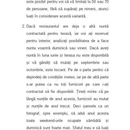
este posibil pentru voi să vă limitați la 50 sau 70
de persoane, fără să supărați pe nimeni, atunci
luați în considerare acestă variantă.
Dacă restaurantul are deja o altă nuntă
contractată pentru terasă, iar voi ați rezervat
pentru interior, analizați posibilitatea de a face
nunta voastră duminică sau vineri. Dacă aveți
nuntă în luna iunie și terasa nu este disponibilă
și vă gândiți să mutați pe septembrie sau
octombrie, este riscant. Pe de o parte pentru că
depindeți de condițiile meteo, iar pe de altă parte
s-ar putea ca nu toți furnizorii pe care i-ați
contractat să fie disponibili. Țineți minte că pe
lângă nunțile de anul acesta, furnizorii au mutat
și nunțile de anul trecut. Deci șansele ca un
fotograf, spre exemplu, să aibă anul acesta
toate weekend-urile ocupate sâmbătă și
duminică sunt foarte mari. Sfatul meu e să luați