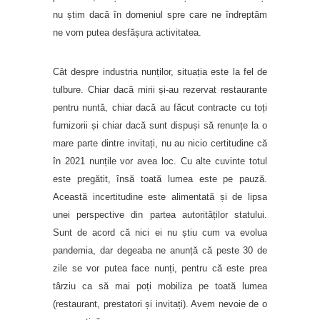
nu știm dacă în domeniul spre care ne îndreptăm
ne vom putea desfășura activitatea.
Cât despre industria nunților, situația este la fel de
tulbure. Chiar dacă mirii și-au rezervat restaurante
pentru nuntă, chiar dacă au făcut contracte cu toți
furnizorii și chiar dacă sunt dispuși să renunțe la o
mare parte dintre invitați, nu au nicio certitudine că
în 2021 nunțile vor avea loc. Cu alte cuvinte totul
este pregătit, însă toată lumea este pe pauză.
Această incertitudine este alimentată și de lipsa
unei perspective din partea autorităților statului.
Sunt de acord că nici ei nu știu cum va evolua
pandemia, dar degeaba ne anunță că peste 30 de
zile se vor putea face nunți, pentru că este prea
târziu ca să mai poți mobiliza pe toată lumea
(restaurant, prestatori și invitați). Avem nevoie de o