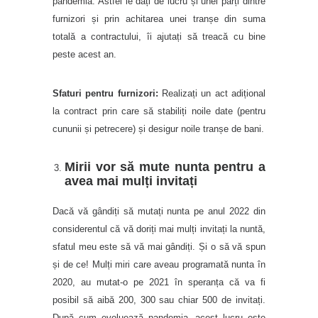
pandemia. Astfel le dați de lucru și unei părți dintre
furnizori și prin achitarea unei tranșe din suma
totală a contractului, îi ajutați să treacă cu bine
peste acest an.
Sfaturi pentru furnizori:
Realizați un act adițional
la contract prin care să stabiliți noile date (pentru
cununii și petrecere) și desigur noile tranșe de bani.
Mirii vor să mute nunta pentru a
avea mai mulți invitați
Dacă vă gândiți să mutați nunta pe anul 2022 din
considerentul că vă doriți mai mulți invitați la nuntă,
sfatul meu este să vă mai gândiți. Și o să vă spun
și de ce! Mulți miri care aveau programată nunta în
2020, au mutat-o pe 2021 în speranța că va fi
posibil să aibă 200, 300 sau chiar 500 de invitați.
După cum evoluează pandemia, acest lucru este