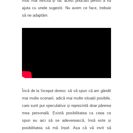
mult mai fericită și fac acest podcast pentru a vă
ajuta cu unele sugestii. Nu avem ce face, trebuie
să ne adaptăm.
Încă de la început doresc să vă spun că am gândit
mai multe scenarii, adică mai multe situații posibile,
care sunt pur speculative și reprezintă doar părerea
mea personală. Există posibilitatea ca ceea ce
spun eu aici să se adeverească, însă este și
posibilitatea să mă înșel. Așa că vă invit să