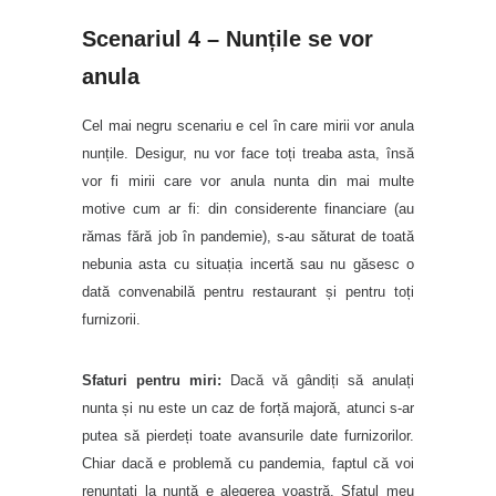
Scenariul 4 – Nunțile se vor
anula
Cel mai negru scenariu e cel în care mirii vor anula
nunțile. Desigur, nu vor face toți treaba asta, însă
vor fi mirii care vor anula nunta din mai multe
motive cum ar fi: din considerente financiare (au
rămas fără job în pandemie), s-au săturat de toată
nebunia asta cu situația incertă sau nu găsesc o
dată convenabilă pentru restaurant și pentru toți
furnizorii.
Sfaturi pentru miri:
Dacă vă gândiți să anulați
nunta și nu este un caz de forță majoră, atunci s-ar
putea să pierdeți toate avansurile date furnizorilor.
Chiar dacă e problemă cu pandemia, faptul că voi
renuntați la nuntă e alegerea voastră. Sfatul meu