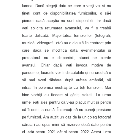
lumea. Dacă alegeți data pe care o vreți voi și nu
țineți cont de disponibilitatea furnizorilor, o să-i
pierdeți dacă aceștia nu sunt disponibili. Iar dacă
veți solicita returnarea avansului, va fi o treabă
foarte delicată. Majoritatea furnizorilor (fotografi,
muzică, videografi, etc) au o clauză în contract prin
care dacă se modifică data evenimentului și
prestatorul nu e disponibil, atunci se pierde
avansul. Chiar dacă veți invoca motive de
pandemie, lucrurile vor fi discutabile și nu cred că o
să mai aveți răbdare, după atâtea amânări, să
intrați în polemici nesfrâșite cu toți furnizorii. Mai
bine vorbiți cu fiecare și găsiți soluții. La urma
urmei i-ați ales pentru că v-au plăcut mult și pentru
că îi doriți la nuntă. Încercați să nu puneți presiune
pe furnizori. Am auzit un caz de la un coleg fotograf
căruia i-au spus mirii să rezerve două date pentru
ei, atât pentru 2021 cât și pentru 2022. Acest lucru