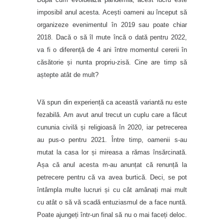
imposibil anul acesta. Acești oameni au început să
organizeze evenimentul în 2019 sau poate chiar
2018. Dacă o să îl mute încă o dată pentru 2022,
va fi o diferență de 4 ani între momentul cererii în
căsătorie și nunta propriu-zisă. Cine are timp să
aștepte atât de mult?
Vă spun din experiență ca această variantă nu este
fezabilă. Am avut anul trecut un cuplu care a făcut
cununia civilă și religioasă în 2020, iar petrecerea
au pus-o pentru 2021. Între timp, oamenii s-au
mutat la casa lor și mireasa a rămas însărcinată.
Așa că anul acesta m-au anunțat că renunță la
petrecere pentru că va avea burtică. Deci, se pot
întâmpla multe lucruri și cu cât amânați mai mult
cu atât o să vă scadă entuziasmul de a face nuntă.
Poate ajungeți într-un final să nu o mai faceți deloc.