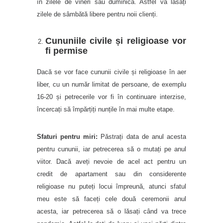
în zilele de vineri sau duminică. Astfel vă lăsați
zilele de sâmbătă libere pentru noii clienți.
Cununiile civile și religioase vor
fi permise
Dacă se vor face cununii civile și religioase în aer
liber, cu un număr limitat de persoane, de exemplu
16-20 și petrecerile vor fi în continuare interzise,
încercați să împărțiți nunțile în mai multe etape.
Sfaturi pentru miri:
Păstrați data de anul acesta
pentru cununii, iar petrecerea să o mutați pe anul
viitor. Dacă aveți nevoie de acel act pentru un
credit de apartament sau din considerente
religioase nu puteți locui împreună, atunci sfatul
meu este să faceți cele două ceremonii anul
acesta, iar petrecerea să o lăsați când va trece