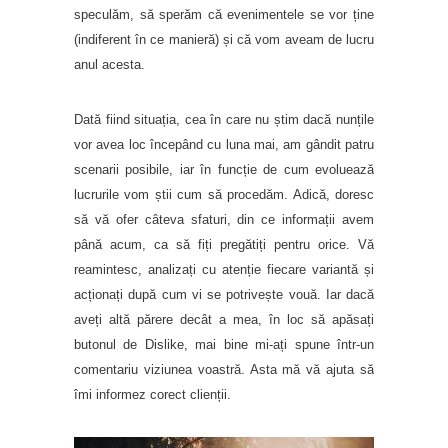
speculăm, să sperăm că evenimentele se vor ține
(indiferent în ce manieră) și că vom aveam de lucru
anul acesta.
Dată fiind situația, cea în care nu știm dacă nunțile
vor avea loc începând cu luna mai, am gândit patru
scenarii posibile, iar în funcție de cum evoluează
lucrurile vom știi cum să procedăm. Adică, doresc
să vă ofer câteva sfaturi, din ce informații avem
până acum, ca să fiți pregătiți pentru orice. Vă
reamintesc, analizați cu atenție fiecare variantă și
acționați după cum vi se potrivește vouă. Iar dacă
aveți altă părere decât a mea, în loc să apăsați
butonul de Dislike, mai bine mi-ați spune într-un
comentariu viziunea voastră. Asta mă vă ajuta să
îmi informez corect clienții.