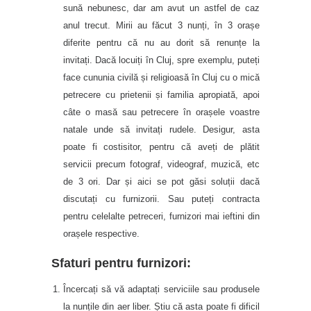
sună nebunesc, dar am avut un astfel de caz
anul trecut. Mirii au făcut 3 nunți, în 3 orașe
diferite pentru că nu au dorit să renunțe la
invitați. Dacă locuiți în Cluj, spre exemplu, puteți
face cununia civilă și religioasă în Cluj cu o mică
petrecere cu prietenii și familia apropiată, apoi
câte o masă sau petrecere în orașele voastre
natale unde să invitați rudele. Desigur, asta
poate fi costisitor, pentru că aveți de plătit
servicii precum fotograf, videograf, muzică, etc
de 3 ori. Dar și aici se pot găsi soluții dacă
discutați cu furnizorii. Sau puteți contracta
pentru celelalte petreceri, furnizori mai ieftini din
orașele respective.
Sfaturi pentru furnizori:
Încercați să vă adaptați serviciile sau produsele
la nunțile din aer liber. Știu că asta poate fi dificil